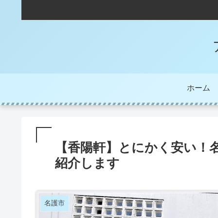
ホーム
【香陽軒】とにかく安い！
紹介します
名護市