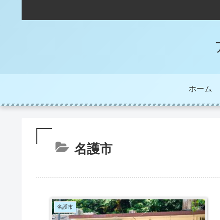
ホーム
名護市
名護市