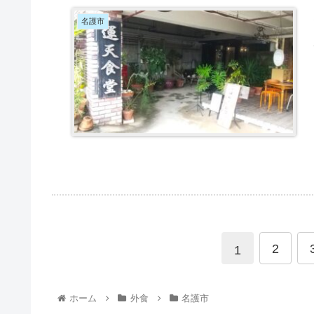
名護市
2
1
ホーム
外食
名護市