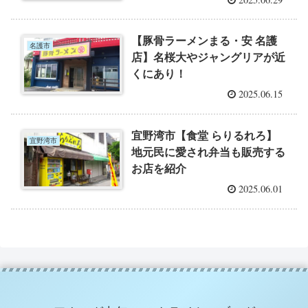
【豚骨ラーメンまる・安 名護
名護市
店】名桜大やジャングリアが近
くにあり！
2025.06.15
宜野湾市【食堂 らりるれろ】
宜野湾市
地元民に愛され弁当も販売する
お店を紹介
2025.06.01