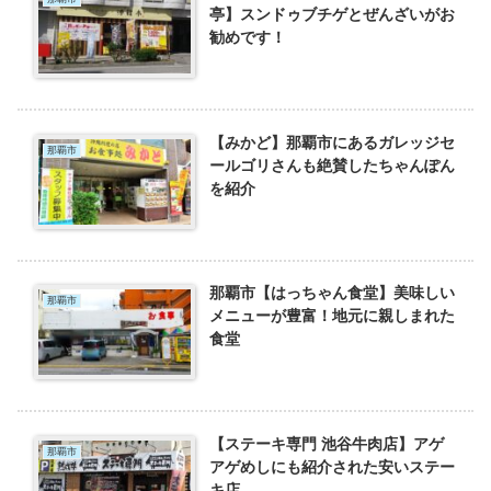
亭】スンドゥブチゲとぜんざいがお
勧めです！
【みかど】那覇市にあるガレッジセ
那覇市
ールゴリさんも絶賛したちゃんぽん
を紹介
那覇市【はっちゃん食堂】美味しい
那覇市
メニューが豊富！地元に親しまれた
食堂
【ステーキ専門 池谷牛肉店】アゲ
那覇市
アゲめしにも紹介された安いステー
キ店