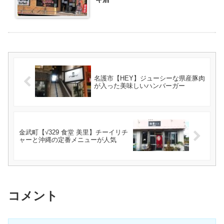
名護市【HEY】ジューシーな県産豚肉
が入った美味しいハンバーガー
金武町【√329 食堂 美里】チーイリチ
ャーと沖縄の定番メニューが人気
コメント