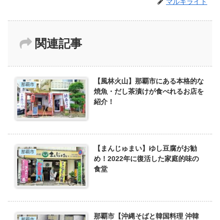
マルキライト
関連記事
【風林火山】那覇市にある本格的な
那覇市
焼魚・だし茶漬けが食べれるお店を
紹介！
【まんじゅまい】ゆし豆腐がお勧
那覇市
め！2022年に復活した家庭的味の
食堂
那覇市【沖縄そばと韓国料理 沖韓
那覇市