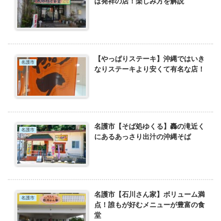
ば発祥の店！楽しみ方を解説
【やっぱりステーキ】沖縄ではいき
名護市
なりステーキより安くて有名な店！
名護市【そば処ゆくる】轟の滝近く
名護市
にあるあっさり出汁の沖縄そば
名護市【石川さん家】ボリューム満
名護市
点！誰もが好むメニューが豊富の食
堂