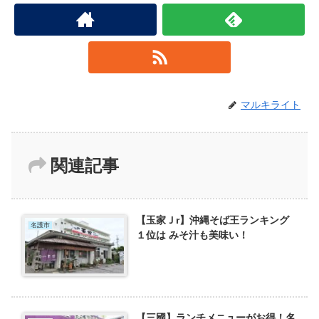
マルキライト
関連記事
【玉家Ｊr】沖縄そば王ランキング
名護市
１位は みそ汁も美味い！
【三國】ランチメニューがお得！名