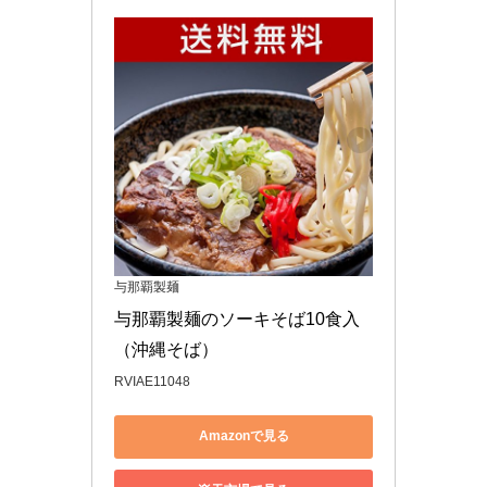
与那覇製麺
与那覇製麺のソーキそば10食入
（沖縄そば）
RVIAE11048
Amazonで見る