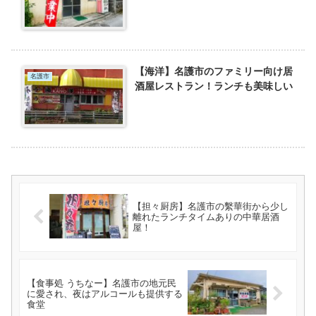
【海洋】名護市のファミリー向け居
名護市
酒屋レストラン！ランチも美味しい
【担々厨房】名護市の繫華街から少し
離れたランチタイムありの中華居酒
屋！
【食事処 うちなー】名護市の地元民
に愛され、夜はアルコールも提供する
食堂