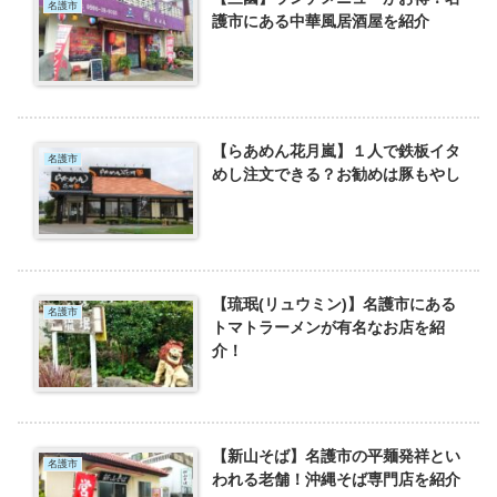
名護市
護市にある中華風居酒屋を紹介
【らあめん花月嵐】１人で鉄板イタ
名護市
めし注文できる？お勧めは豚もやし
【琉珉(リュウミン)】名護市にある
名護市
トマトラーメンが有名なお店を紹
介！
【新山そば】名護市の平麺発祥とい
名護市
われる老舗！沖縄そば専門店を紹介