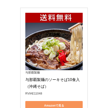
与那覇製麺
与那覇製麺のソーキそば10食入
（沖縄そば）
RVIAE11048
Amazonで見る