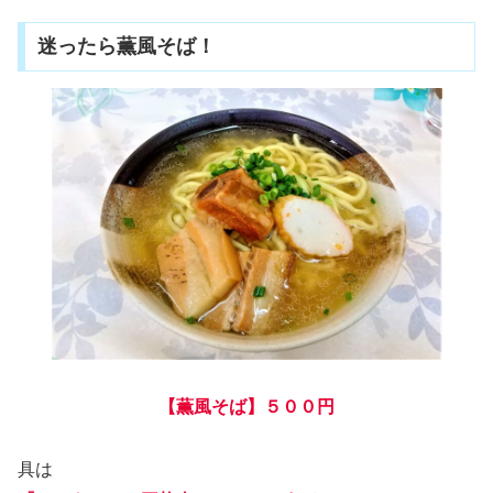
迷ったら薫風そば！
【薫風そば】５００円
具は